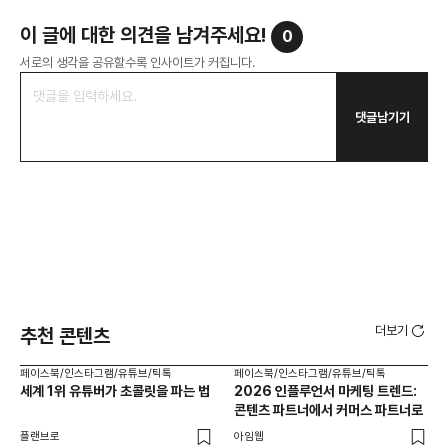
이 글에 대한 의견을 남겨주세요!
0
서로의 생각을 공유할수록 인사이트가 커집니다.
댓글남기기
더보기
추천 콘텐츠
페이스북/인스타그램/유튜브/틱톡
페이스북/인스타그램/유튜브/틱톡
페이
세계 1위 유튜버가 초콜릿을 파는 법
2026 인플루언서 마케팅 트렌드:
브
콘텐츠 파트너에서 커머스 파트너로
팬
플랜브로
아임웹
유크