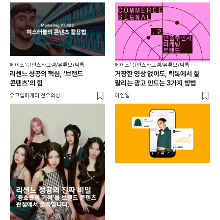
페이스북/인스타그램/유튜브/틱톡
페이스북/인스타그램/유튜브/틱톡
리센느 성공의 핵심, '브랜드
거창한 영상 없이도, 틱톡에서 잘
콘텐츠'의 힘
팔리는 광고 만드는 3가지 방법
유크랩마케터 선우의성
아임웹
페이
동
브
유크