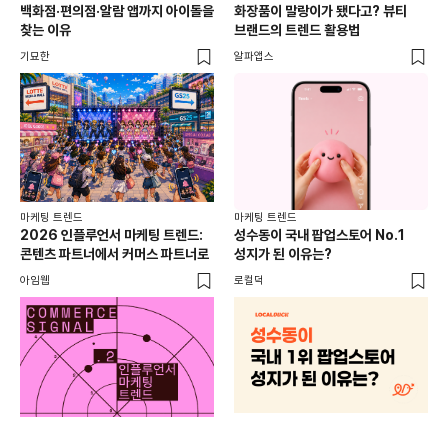
백화점·편의점·알람 앱까지 아이돌을
화장품이 말랑이가 됐다고? 뷰티
서
찾는 이유
브랜드의 트렌드 활용법
오프
기묘한
알파앱스
로컬
마케팅 트렌드
마케팅 트렌드
2026 인플루언서 마케팅 트렌드:
성수동이 국내 팝업스토어 No.1
콘텐츠 파트너에서 커머스 파트너로
성지가 된 이유는?
아임웹
로컬덕
마케
하
브루