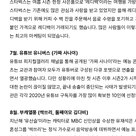
스타벅스는 여름 시즌 한정 사은품으로 '레디백'이라는 여행용 가
스타벅스는 기존에도 많은 관심과 사랑을 받고 있었지만 올해 레디
디백을 받기 위해 커피 수 백 잔을 주문해서 음료 수령을 포기하고
붙인 가격으로 레디백이 거래되기도 했습니다. 많은 사람들이 이렇
는 최고의 마케팅이 되었습니다.
7월. 유튜브 유니버스 (가짜 사나이)
유튜브 피지컬갤러리 채널을 통해 공개된 '가짜 사나이'라는 예능 
츠는 교관과 참여자 모두가 유튜버로 구성된 다큐 포맷으로 연출을
면서 열광했습니다. 다만 성황리에 마친 첫 시즌 이후 시즌2가 
대한 논란이 끊이질 않았고, 끝내 송출이 중단되는 사태가 발생되기
관은 각각 2020년 유튜브 구독자를 가장 많이 확보한 10인에 선
8월. 부캐열풍 (싹쓰리, 둘째이모 김다비)
지난해 '유산슬'이라는 캐릭터로 MBC 신인상을 수상한 유재석은
혼성그룹 '싹쓰리'는 정식 가수로서 음악방송에 데뷔하면서 예능 