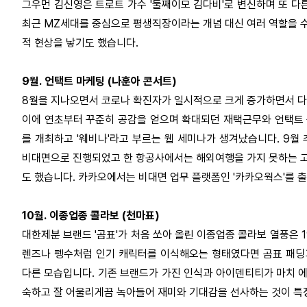
그우먼 김신영은 트로트 가수 '둘째이모 김다비'로 변신하며 또 다
최근 MZ세대를 중심으로 평생직장이라는 개념 대신 여러 역할을 수
적 현상을 낳기도 했습니다.
9월. 언택트 마케팅 (나훈아 콘서트)
8월을 지나오면서 코로나 확진자가 일시적으로 크게 증가하면서 
이에 연초부터 꾸준히 공감을 얻으며 확대되던 재택근무와 언택트
를 개최하고 '웨비나'라고 부르는 웹 세미나가 생겨났습니다. 9월
비대면으로 진행되었고 한 항공사에서는 해외여행을 가지 못하는 
도 했습니다. 카카오에서는 비대면 업무 플랫폼인 '카카오웍스'를 
10월. 이종업종 콜라보 (천마표)
대한제분 브랜드 '곰표'가 처음 쏘아 올린 이종업종 콜라보 열풍은 
렌즈나 펭수처럼 인기 캐릭터를 이식해오는 형태였다면 곰표 패딩과
다른 모습입니다. 기존 브랜드가 가진 인식과 아이덴티티가 마치 
숙하고 잘 어울리게끔 녹아들어 재미와 기대감을 선사하는 것이 특