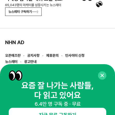
65,043명의 마케터를 성장시키는 뉴스레터
뉴스레터 구독하기
NHN AD
오픈애즈란
공지사항
제휴문의
인사이터 신청
뉴스레터
광고안내
경기도 성남시 분당구 대왕판교로645번길 16
대표 : 심도섭
사업자등록번호 : 144-81-27690(
사업자정보확인
)
요즘 잘 나가는 사람들,
통신판매업신고번호 : 2014-경기성남-1023
다 읽고 있어요
호스팅서비스사업자 : 오픈애즈
서비스•광고 문의 :
1800-2198
6.4만 명 구독 중 · 무료
이메일 :
openads@openads.co.kr