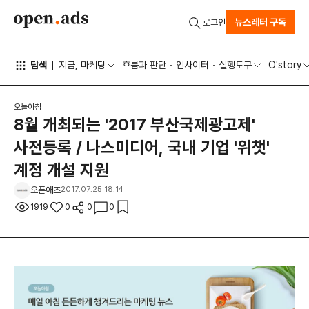
뉴스레터 구독
로그인
탐색
지금, 마케팅
흐름과 판단
인사이터
실행도구
O'story
오늘아침
8월 개최되는 '2017 부산국제광고제'
사전등록 / 나스미디어, 국내 기업 '위챗'
계정 개설 지원
오픈애즈
2017.07.25 18:14
1919
0
0
0