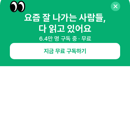
요즘 잘 나가는 사람들,
다 읽고 있어요
6.4만 명 구독 중 · 무료
매주 화요일 아침,
지금 무료 구독하기
마케팅 감각을 깨워 드릴게요!
65,043명의 마케터를 성장시키는 뉴스레터
뉴스레터 구독하기
NHN AD
오픈애즈란
공지사항
제휴문의
인사이터 신청
뉴스레터
광고안내