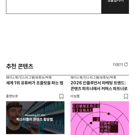
댓글남기기
더보기
추천 콘텐츠
페이스북/인스타그램/유튜브/틱톡
페이스북/인스타그램/유튜브/틱톡
페이
세계 1위 유튜버가 초콜릿을 파는 법
2026 인플루언서 마케팅 트렌드:
브
콘텐츠 파트너에서 커머스 파트너로
팬
플랜브로
아임웹
유크