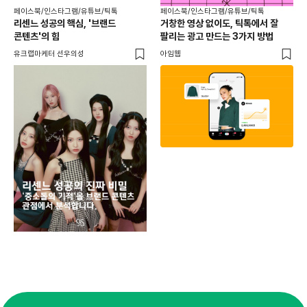
페이스북/인스타그램/유튜브/틱톡
페이스북/인스타그램/유튜브/틱톡
리센느 성공의 핵심, '브랜드
거창한 영상 없이도, 틱톡에서 잘
콘텐츠'의 힘
팔리는 광고 만드는 3가지 방법
유크랩마케터 선우의성
아임웹
페이
동
브
유크