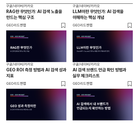
구글/네이버/카카오
구글/네이버/카카오
구글
RAG란 무엇인가: AI 검색 노출을
LLM이란 무엇인가: AI 검색을
AI
만드는 핵심 구조
이해하는 핵심 개념
체
GEO리드젠랩
GEO리드젠랩
GE
구글/네이버/카카오
구글/네이버/카카오
구글
GEO ROI 측정 방법과 AI 검색 성과
AI 검색 브랜드 언급 확인 방법과
롱테
지표
실무 체크리스트
SE
GEO리드젠랩
GEO리드젠랩
GE