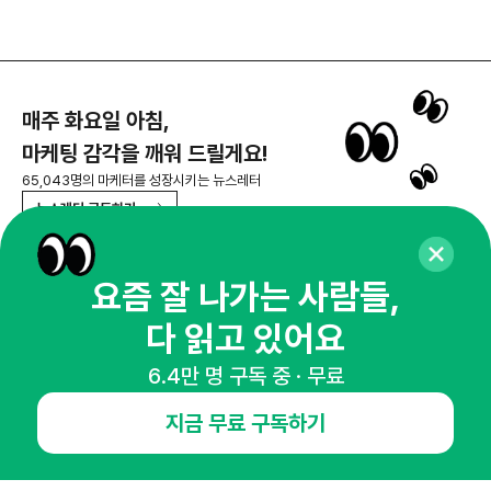
매주 화요일 아침,
마케팅 감각을 깨워 드릴게요!
65,043명의 마케터를 성장시키는 뉴스레터
뉴스레터 구독하기
요즘 잘 나가는 사람들,
다 읽고 있어요
NHN AD
6.4만 명 구독 중 · 무료
오픈애즈란
공지사항
제휴문의
인사이터 신청
지금 무료 구독하기
뉴스레터
광고안내
경기도 성남시 분당구 대왕판교로645번길 16
대표 : 심도섭