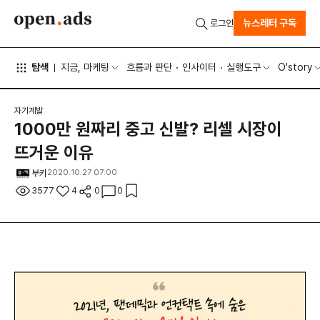
뉴스레터 구독
로그인
탐색
지금, 마케팅
흐름과 판단
인사이터
실행도구
O'story
자기계발
1000만 원짜리 중고 신발? 리셀 시장이
뜨거운 이유
부키
2020.10.27 07:00
3577
4
0
0