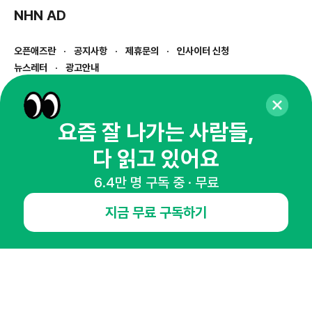
NHN AD
오픈애즈란
공지사항
제휴문의
인사이터 신청
뉴스레터
광고안내
경기도 성남시 분당구 대왕판교로645번길 16
대표 : 심도섭
사업자등록번호 : 144-81-27690(
사업자정보확인
)
요즘 잘 나가는 사람들,
통신판매업신고번호 : 2014-경기성남-1023
다 읽고 있어요
호스팅서비스사업자 : 오픈애즈
서비스•광고 문의 :
1800-2198
6.4만 명 구독 중 · 무료
이메일 :
openads@openads.co.kr
지금 무료 구독하기
이용약관
개인정보처리방침
instagram
thread
kakaotalk
© NHN AD. All rights reserved.