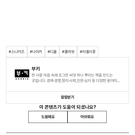
#스니커즈
#나이키
#디올
#콜라보
#리셀시장
부키
한 사람 마음 속에 조그만 씨앗 하나 뿌리는 책을 만드는
곳입니다. 경제·경영,정치·사회,인문·심리 등 다양한 분야의
도서를 만들고 있습니다.
알림받기
이 콘텐츠가 도움이 되셨나요?
도움돼요
아쉬워요