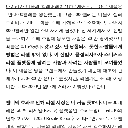
나이키가 디올과 컬래버레이션한 ‘에어조던1 OG’ 제품
은
1만 3000켤레를 생산했는데 그중 5000켤레는 디올이 셀러
브리티나 VIP 고객을 위해 자체적으로 소화하고, 나머지
8000켤레만 일반 소비자에게 팔았다. 전 세계에서 이 신발
을 구매하기 위해 추첨에 응모한 사람은 500만 명이었으니
확률은 0.16%였다.
갖고 싶지만 당첨되지 못한 사람들에게
방법은 리셀 밖에 없다. 이 신발이 품절되자마자 스니커즈
리셀 플랫폼에 팔려는 사람과 사려는 사람들이 모여들었
다.
이 제품은 명품 브랜드에서 만들었기 때문에 애초에 판
매가가 270~300만 원대로 높았지만, 리셀가는 4~5배 이상
비싼 1500~2000만 원대에 거래가 이뤄졌다고 한다.
팬데믹 효과로 인해 리셀 시장은 더 커질 듯하다.
미국 최대
패션 의류 리세일(Resale) 플랫폼인 스레드업(ThredUP)의
연차 보고서 《2020 Resale Report》에 따르면, 코로나19 팬
데믹 영향으로 미국의 리테일 시장은 23% 감소하지만 패