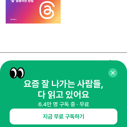
매주 화요일 아침,
마케팅 감각을 깨워 드릴게요!
요즘 잘 나가는 사람들,
65,043명의 마케터를 성장시키는 뉴스레터
뉴스레터 구독하기
다 읽고 있어요
6.4만 명 구독 중 · 무료
지금 무료 구독하기
NHN AD