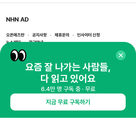
NHN AD
오픈애즈란
공지사항
제휴문의
인사이터 신청
뉴스레터
광고안내
경기도 성남시 분당구 대왕판교로645번길 16
대표 : 심도섭
요즘 잘 나가는 사람들,
사업자등록번호 : 144-81-27690(
사업자정보확인
)
통신판매업신고번호 : 2014-경기성남-1023
다 읽고 있어요
호스팅서비스사업자 : 오픈애즈
서비스•광고 문의 :
1800-2198
6.4만 명 구독 중 · 무료
이메일 :
openads@openads.co.kr
지금 무료 구독하기
이용약관
개인정보처리방침
instagram
thread
kakaotalk