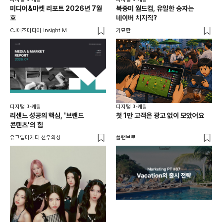
미디어&마켓 리포트 2026년 7월
북중미 월드컵, 유일한 승자는
브
호
네이버 치지직?
팬
CJ메조미디어 Insight M
기묘한
유크
디지털 마케팅
디지털 마케팅
리센느 성공의 핵심, '브랜드
첫 1만 고객은 광고 없이 모았어요
콘텐츠'의 힘
유크랩마케터 선우의성
플랜브로
디지
AI
쇼핑
똑똑