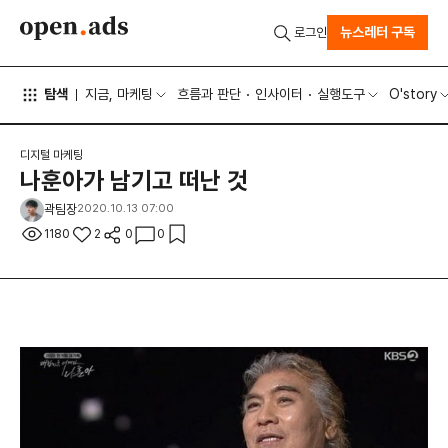
뉴스레터 구독
로그인
탐색
지금, 마케팅
흐름과 판단
인사이터
실행도구
O'story
디지털 마케팅
나훈아가 남기고 떠난 것
곽팀장
2020.10.13 07:00
1180
2
0
0