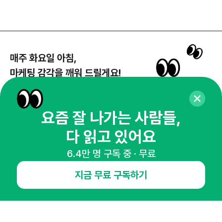
매주 화요일 아침,
마케팅 감각을 깨워 드릴게요!
65,043명의 마케터를 성장시키는 뉴스레터
뉴스레터 구독하기
요즘 잘 나가는 사람들,
다 읽고 있어요
6.4만 명 구독 중 · 무료
NHN AD
지금 무료 구독하기
오픈애즈란
공지사항
제휴문의
인사이터 신청
뉴스레터
광고안내
경기도 성남시 분당구 대왕판교로645번길 16
대표 : 심도섭