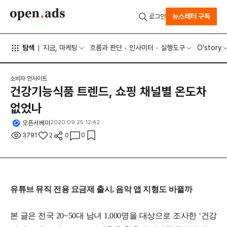
뉴스레터 구독
로그인
탐색
지금, 마케팅
흐름과 판단
인사이터
실행도구
O'story
소비자 인사이트
건강기능식품 트렌드, 쇼핑 채널별 온도차
없었나
오픈서베이
2020.09.25 12:42
3791
2
0
0
유튜브 뮤직 전용 요금제 출시, 음악 앱 지형도 바뀔까
본 글은 전국 20~50대 남녀 1,000명을 대상으로 조사한 ‘건강