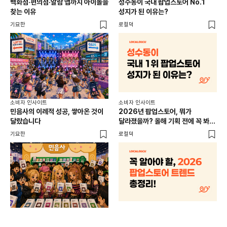
백화점·편의점·알람 앱까지 아이돌을
성수동이 국내 팝업스토어 No.1
외국
찾는 이유
성지가 된 이유는?
남
이
기묘한
로컬덕
썸트
소비
소비자 인사이트
소비자 인사이트
CR
민음사의 이례적 성공, 쌓아온 것이
2026년 팝업스토어, 뭐가
개
달랐습니다
달라졌을까? 올해 기획 전에 꼭 봐야
할 트렌드 4가지
DX
기묘한
로컬덕