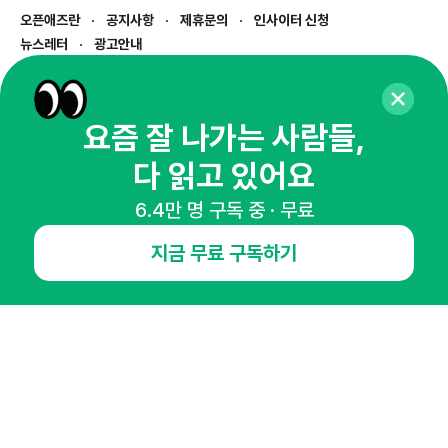
오픈애즈란
공지사항
제휴문의
인사이터 신청
뉴스레터
광고안내
경기도 성남시 분당구 대왕판교로645번길 16
대표 : 심도섭
사업자등록번호 : 144-81-27690(
사업자정보확인
)
요즘 잘 나가는 사람들,
통신판매업신고번호 : 2014-경기성남-1023
다 읽고 있어요
호스팅서비스사업자 : 오픈애즈
서비스•광고 문의 :
1800-2198
6.4만 명 구독 중 · 무료
이메일 :
openads@openads.co.kr
지금 무료 구독하기
이용약관
개인정보처리방침
instagram
thread
kakaotalk
© NHN AD. All rights reserved.