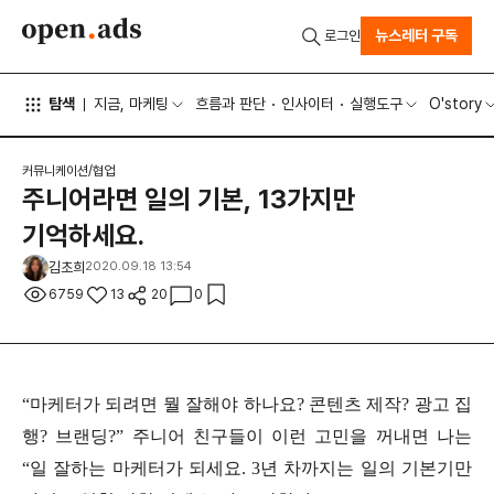
뉴스레터 구독
로그인
탐색
지금, 마케팅
흐름과 판단
인사이터
실행도구
O'story
커뮤니케이션/협업
주니어라면 일의 기본, 13가지만
기억하세요.
김초희
2020.09.18 13:54
6759
13
20
0
“마케터가 되려면 뭘 잘해야 하나요? 콘텐츠 제작? 광고 집
행? 브랜딩?”
주니어 친구들이 이런 고민을 꺼내면
나는
“일 잘하는 마케터가 되세요.
3년 차까지는 일의 기본기만