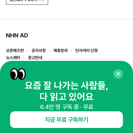
NHN AD
오픈애즈란
공지사항
제휴문의
인사이터 신청
뉴스레터
광고안내
경기도 성남시 분당구 대왕판교로645번길 16
대표 : 심도섭
사업자등록번호 : 144-81-27690(
사업자정보확인
)
요즘 잘 나가는 사람들,
통신판매업신고번호 : 2014-경기성남-1023
다 읽고 있어요
호스팅서비스사업자 : 오픈애즈
서비스•광고 문의 :
1800-2198
6.4만 명 구독 중 · 무료
이메일 :
openads@openads.co.kr
지금 무료 구독하기
이용약관
개인정보처리방침