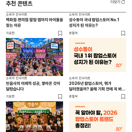
더보기
추천 콘텐츠
소비자 인사이트
소비자 인사이트
소비
백화점·편의점·알람 앱까지 아이돌을
성수동이 국내 팝업스토어 No.1
외국
찾는 이유
성지가 된 이유는?
남
이
기묘한
로컬덕
썸트
소비
소비자 인사이트
소비자 인사이트
CR
민음사의 이례적 성공, 쌓아온 것이
2026년 팝업스토어, 뭐가
개
달랐습니다
달라졌을까? 올해 기획 전에 꼭 봐야
할 트렌드 4가지
DX
기묘한
로컬덕