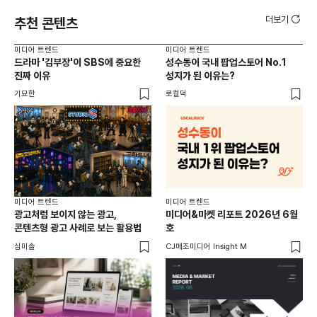
더보기
추천 콘텐츠
미디어 트렌드
미디어 트렌드
미디
드라마 '김부장'이 SBS에 중요한
성수동이 국내 팝업스토어 No.1
요
진짜 이유
성지가 된 이유는?
않습
유튜
기묘한
로컬덕
유광
미디어 트렌드
미디어 트렌드
미디
광고처럼 보이지 않는 광고,
미디어&마켓 리포트 2026년 6월
연령
콘텐츠형 광고 사례로 보는 활용법
호
타
꾸밈
심미솔
CJ메조미디어 Insight M
DM
함께
각