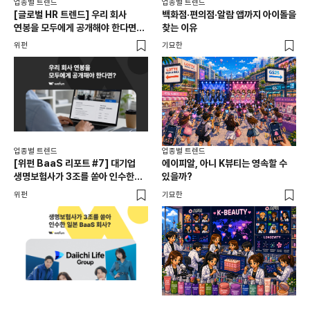
업종별 트렌드
업종별 트렌드
업종
[글로벌 HR 트렌드] 우리 회사
백화점·편의점·알람 앱까지 아이돌을
드라
연봉을 모두에게 공개해야 한다면? |
찾는 이유
진
급여 투명성 법, 해외 사례, 연봉
위펀
기묘한
기묘
공개, 채용 공고
업종별 트렌드
업종별 트렌드
업종
[위펀 BaaS 리포트 #7] 대기업
에이피알, 아니 K뷰티는 영속할 수
민음
생명보험사가 3조를 쏟아 인수한
있을까?
달
일본 BaaS 회사의 정체는?
위펀
기묘한
기묘