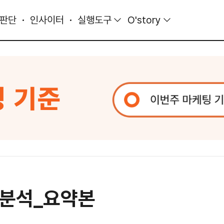
 판단
인사이터
실행도구
O'story
드 분석_요약본