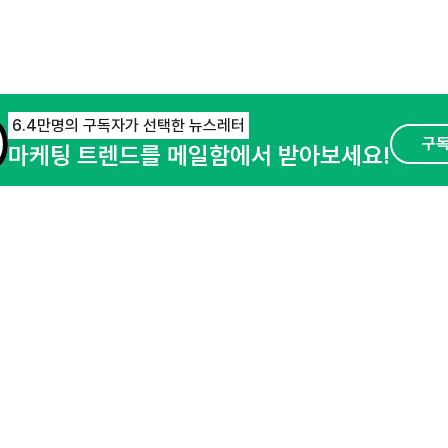
6.4만명의 구독자가 선택한 뉴스레터
구
마케팅 트렌드를 메일함에서 받아보세요!
오픈애즈란
공지사항
제휴문의
경기도 성남시 분당구 대왕판교로645번길 16
사업자등록번호 : 144-81-27690(
사업자정
호스팅서비스사업자 : 오픈애즈
서비스•광고 
이용약관
개인정보처리방침
© NHN AD. All rights reserved.