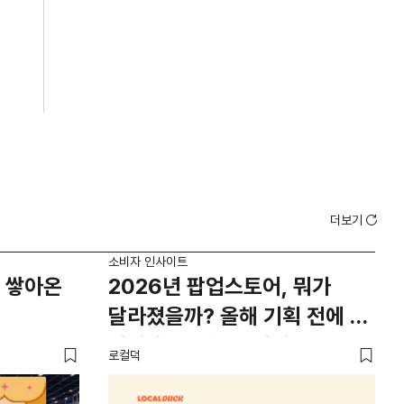
더보기
소비자 인사이트
소비
 쌓아온
2026년 팝업스토어, 뭐가
외
달라졌을까? 올해 기획 전에 꼭
남
봐야 할 트렌드 4가지
뜨
로컬덕
썸트