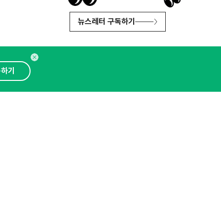
뉴스레터 구독하기
독하기
인사이터 신청
뉴스레터
광고안내
대표 : 심도섭
보확인
)
통신판매업신고번호 : 2014-경기성남-1023
문의 :
1800-2198
이메일 :
openads@openads.co.kr