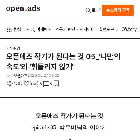
뉴스레터 구독
로그인
탐색
지금, 마케팅
흐름과 판단
인사이터
실행도구
O'story
이직·취업
오픈애즈 작가가 된다는 것 05_'나만의
속도'와 '휘둘리지 않기'
오픈애즈
2020.08.27 09:32
1380
2
0
0
오픈애즈 작가가 된다는 것
episode 05. 박유미님의 이야기
-