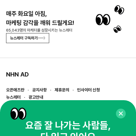
매주 화요일 아침,
마케팅 감각을 깨워 드릴게요!
65,043명의 마케터를 성장시키는 뉴스레터
뉴스레터 구독하기
NHN AD
오픈애즈란
공지사항
제휴문의
인사이터 신청
뉴스레터
광고안내
경기도 성남시 분당구 대왕판교로645번길 16
대표 : 심도섭
사업자등록번호 : 144-81-27690(
사업자정보확인
)
요즘 잘 나가는 사람들,
통신판매업신고번호 : 2014-경기성남-1023
호스팅서비스사업자 : 오픈애즈