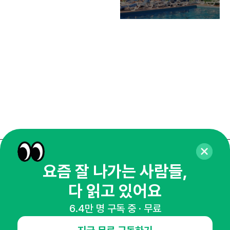
똑똑
매주 화요일 아침,
요즘 잘 나가는 사람들,
마케팅 감각을 깨워 드릴게요!
다 읽고 있어요
65,043명의 마케터를 성장시키는 뉴스레터
6.4만 명 구독 중 · 무료
뉴스레터 구독하기