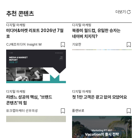
더보기
추천 콘텐츠
디지털 마케팅
디지털 마케팅
디지
미디어&마켓 리포트 2026년 7월
북중미 월드컵, 유일한 승자는
브
호
네이버 치지직?
팬
CJ메조미디어 Insight M
기묘한
유크
디지털 마케팅
디지털 마케팅
리센느 성공의 핵심, '브랜드
첫 1만 고객은 광고 없이 모았어요
콘텐츠'의 힘
유크랩마케터 선우의성
플랜브로
디지
AI
쇼핑