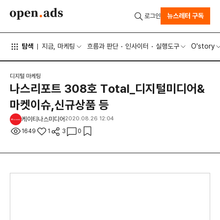
뉴스레터 구독
로그인
탐색
지금, 마케팅
흐름과 판단
인사이터
실행도구
O'story
디지털 마케팅
나스리포트 308호 Total_디지털미디어&
마켓이슈,신규상품 등
케이티나스미디어
2020.08.26 12:04
1649
1
3
0