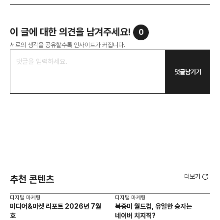
이 글에 대한 의견을 남겨주세요!
0
서로의 생각을 공유할수록 인사이트가 커집니다.
댓글남기기
더보기
추천 콘텐츠
디지털 마케팅
디지털 마케팅
디지
미디어&마켓 리포트 2026년 7월
북중미 월드컵, 유일한 승자는
브
호
네이버 치지직?
팬