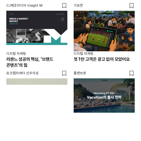
CJ메조미디어 Insight M
기묘한
유크
디지털 마케팅
디지털 마케팅
리센느 성공의 핵심, '브랜드
첫 1만 고객은 광고 없이 모았어요
콘텐츠'의 힘
유크랩마케터 선우의성
플랜브로
디지
AI
쇼핑
똑똑