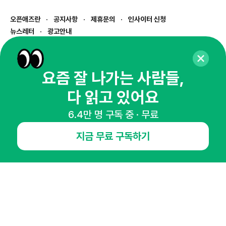
오픈애즈란
공지사항
제휴문의
인사이터 신청
뉴스레터
광고안내
경기도 성남시 분당구 대왕판교로645번길 16
대표 : 심도섭
사업자등록번호 : 144-81-27690(
사업자정보확인
)
요즘 잘 나가는 사람들,
통신판매업신고번호 : 2014-경기성남-1023
다 읽고 있어요
호스팅서비스사업자 : 오픈애즈
서비스•광고 문의 :
1800-2198
6.4만 명 구독 중 · 무료
이메일 :
openads@openads.co.kr
지금 무료 구독하기
이용약관
개인정보처리방침
instagram
thread
kakaotalk
© NHN AD. All rights reserved.