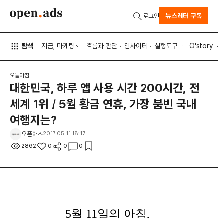
뉴스레터 구독
로그인
탐색
지금, 마케팅
흐름과 판단
인사이터
실행도구
O'story
오늘아침
대한민국, 하루 앱 사용 시간 200시간, 전
세계 1위 / 5월 황금 연휴, 가장 붐빈 국내
여행지는?
오픈애즈
2017.05.11 18:17
2862
0
0
0
5월 11
일의 아침,