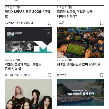
디지털 마케팅
디지털 마케팅
디지
미디어&마켓 리포트 2026년 7월
북중미 월드컵, 유일한 승자는
브
호
네이버 치지직?
팬
CJ메조미디어 Insight M
기묘한
유크
디지털 마케팅
디지털 마케팅
리센느 성공의 핵심, '브랜드
첫 1만 고객은 광고 없이 모았어요
콘텐츠'의 힘
유크랩마케터 선우의성
플랜브로
디지
AI
쇼핑
똑똑