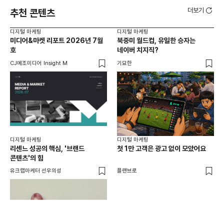
더보기
추천 콘텐츠
디지털 마케팅
디지털 마케팅
디지
미디어&마켓 리포트 2026년 7월
북중미 월드컵, 유일한 승자는
브
호
네이버 치지직?
팬
CJ메조미디어 Insight M
기묘한
유크
디지털 마케팅
디지털 마케팅
리센느 성공의 핵심, '브랜드
첫 1만 고객은 광고 없이 모았어요
콘텐츠'의 힘
유크랩마케터 선우의성
플랜브로
디지
AI
쇼핑