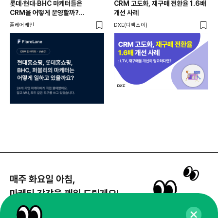
롯데·현대·BHC 마케터들은
CRM 고도화, 재구매 전환율 1.6배
집요
CRM을 어떻게 운영할까?
개선 사례
20
24개사가 직접 답한 마케팅 자동화
Mi
플레어레인
DXE(디엑스이)
마켓
노하우
매주 화요일 아침,
마케팅 감각을 깨워 드릴게요!
65,043명의 마케터를 성장시키는 뉴스레터