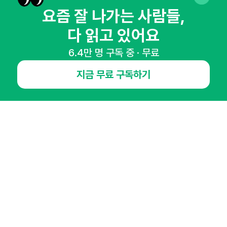
뉴스레터 구독하기
요즘 잘 나가는 사람들,
다 읽고 있어요
6.4만 명 구독 중 · 무료
NHN AD
지금 무료 구독하기
오픈애즈란
공지사항
제휴문의
인사이터 신청
뉴스레터
광고안내
경기도 성남시 분당구 대왕판교로645번길 16
대표 : 심도섭
사업자등록번호 : 144-81-27690(
사업자정보확인
)
통신판매업신고번호 : 2014-경기성남-1023
호스팅서비스사업자 : 오픈애즈
서비스•광고 문의 :
1800-2198
이메일 :
openads@openads.co.kr
이용약관
개인정보처리방침