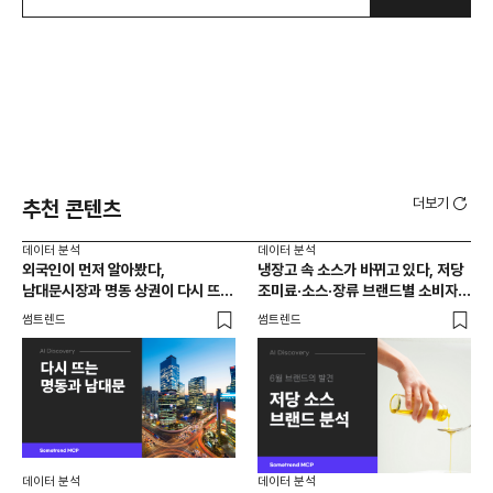
더보기
추천 콘텐츠
데이터 분석
데이터 분석
데이
외국인이 먼저 알아봤다,
냉장고 속 소스가 바뀌고 있다, 저당
[브
남대문시장과 명동 상권이 다시 뜨는
조미료·소스·장류 브랜드별 소비자
앱 
이유는 뭘까
반응 분석
썸트렌드
썸트렌드
트렌
데이터 분석
데이터 분석
데이