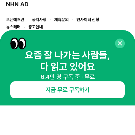
NHN AD
오픈애즈란
공지사항
제휴문의
인사이터 신청
뉴스레터
광고안내
경기도 성남시 분당구 대왕판교로645번길 16
대표 : 심도섭
사업자등록번호 : 144-81-27690(
사업자정보확인
)
요즘 잘 나가는 사람들,
통신판매업신고번호 : 2014-경기성남-1023
다 읽고 있어요
호스팅서비스사업자 : 오픈애즈
서비스•광고 문의 :
1800-2198
6.4만 명 구독 중 · 무료
이메일 :
openads@openads.co.kr
지금 무료 구독하기
이용약관
개인정보처리방침
instagram
thread
kakaotalk
© NHN AD. All rights reserved.