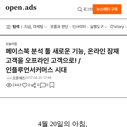
뉴스레터 구독
로그인
탐색
지금, 마케팅
흐름과 판단
인사이터
실행도구
O'story
오늘아침
페이스북 분석 툴 새로운 기능, 온라인 잠재
고객을 오프라인 고객으로! /
인플루언서커머스 시대
오픈애즈
2017.04.20 17:46
2443
0
0
0
4월 20
일의 아침,