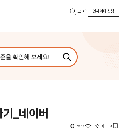
로그인
인사이터 신청
하기_네이버
2527
0
0
0