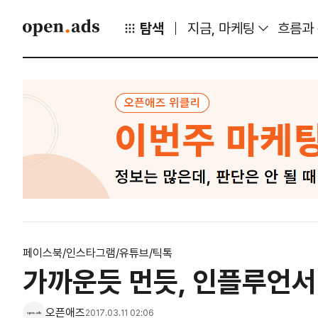
탐색
지금, 마케팅
흐름과
페이스북/인스타그램/유튜브/틱톡
가까운듯 먼듯, 인플루언서
오픈애즈
2017.03.11 02:06