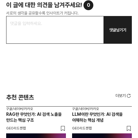
이 글에 대한 의견을 남겨주세요!
0
서로의 생각을 공유할수록 인사이트가 커집니다.
댓글남기기
더보기
추천 콘텐츠
구글/네이버/카카오
구글/네이버/카카오
구글
RAG란 무엇인가: AI 검색 노출을
LLM이란 무엇인가: AI 검색을
AI
만드는 핵심 구조
이해하는 핵심 개념
체
GEO리드젠랩
GEO리드젠랩
GE