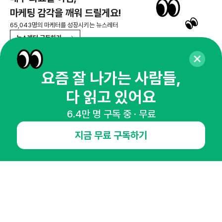
마케팅 감각을 깨워 드릴게요!
65,043명의 마케터를 성장시키는 뉴스레터
뉴스레터 구독하기
요즘 잘 나가는 사람들,
다 읽고 있어요
NHN AD
6.4만 명 구독 중 · 무료
오픈애즈란
공지사항
제휴문의
인사이터 신청
지금 무료 구독하기
뉴스레터
광고안내
경기도 성남시 분당구 대왕판교로645번길 16
대표 : 심도섭
사업자등록번호 : 144-81-27690(
사업자정보확인
)
통신판매업신고번호 : 2014-경기성남-1023
호스팅서비스사업자 : 오픈애즈
서비스•광고 문의 :
1800-2198
이메일 :
openads@openads.co.kr