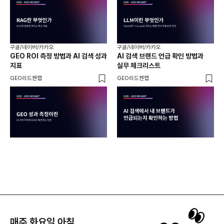
구글/네이버/카카오
구글/네이버/카카오
구글
GEO ROI 측정 방법과 AI 검색 성과
AI 검색 브랜드 언급 확인 방법과
롱테
지표
실무 체크리스트
SE
GEO리드젠랩
GEO리드젠랩
GE
매주 화요일 아침,