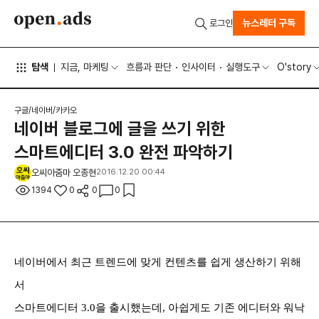
뉴스레터 구독
로그인
탐색
지금, 마케팅
흐름과 판단
인사이터
실행도구
O'story
구글/네이버/카카오
네이버 블로그에 글을 쓰기 위한
스마트에디터 3.0 완전 파악하기
오씨아줌마 오종현
2016.12.20 00:44
1394
0
0
0
네이버에서 최근 트렌드에 맞게 컨텐츠를 쉽게 생산하기 위해
서
스마트에디터 3.0을 출시했는데,
아쉽게도 기존 에디터와 워낙