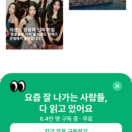
똑똑
매주 화요일 아침,
요즘 잘 나가는 사람들,
마케팅 감각을 깨워 드릴게요!
다 읽고 있어요
65,043명의 마케터를 성장시키는 뉴스레터
6.4만 명 구독 중 · 무료
뉴스레터 구독하기
지금 무료 구독하기