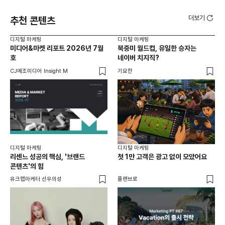
더보기
추천 콘텐츠
디지털 마케팅
디지털 마케팅
디지
미디어&마켓 리포트 2026년 7월
북중미 월드컵, 유일한 승자는
브
호
네이버 치지직?
팬
CJ메조미디어 Insight M
기묘한
유크
디지털 마케팅
디지털 마케팅
리센느 성공의 핵심, '브랜드
첫 1만 고객은 광고 없이 모았어요
콘텐츠'의 힘
유크랩마케터 선우의성
플랜브로
디지
AI
쇼핑