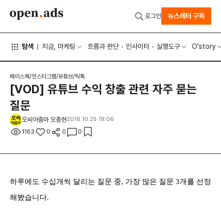
뉴스레터 구독
로그인
탐색
지금, 마케팅
흐름과 판단
인사이터
실행도구
O'story
페이스북/인스타그램/유튜브/틱톡
[VOD] 유튜브 수익 창출 관련 자주 묻는
질문
오씨아줌마 오종현
2016.10.25 19:06
1163
0
0
0
하루에도 수십개씩 달리는 질문 중, 가장 많은 질문 3개를 선정
해봤습니다.