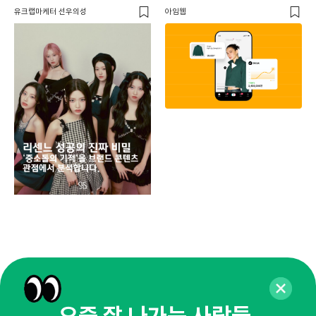
유크랩마케터 선우의성
아임웹
페이
동
브
유크