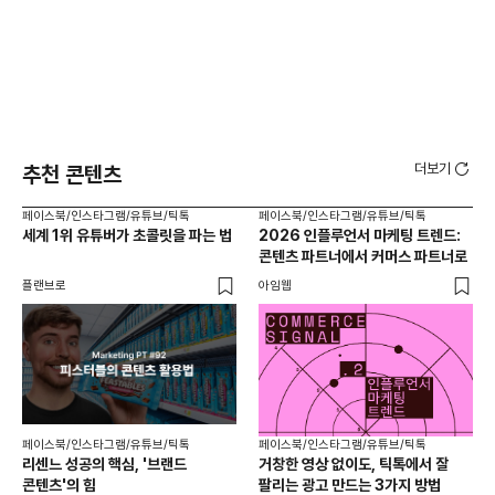
ㅣ에디터 소개
온라인 광고 컨설턴트 오종현
더보기
추천 콘텐츠
오씨 아줌마는 홈페이지와 유튜브를 통해 광고주에게 도움이 되는 광고
페이스북/인스타그램/유튜브/틱톡
페이스북/인스타그램/유튜브/틱톡
페이
세계 1위 유튜버가 초콜릿을 파는 법
2026 인플루언서 마케팅 트렌드:
브
운영 노하우와 온라인 광고 시장의 트렌드를 공유해주고 계십니다.
콘텐츠 파트너에서 커머스 파트너로
팬
-홈페이지 :
http://www.ocworld.kr
플랜브로
아임웹
유크
-유튜브채널:
http://www.youtube.com/c/EduwebsiteOrgoc
페이스북/인스타그램/유튜브/틱톡
페이스북/인스타그램/유튜브/틱톡
리센느 성공의 핵심, '브랜드
거창한 영상 없이도, 틱톡에서 잘
콘텐츠'의 힘
팔리는 광고 만드는 3가지 방법