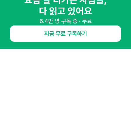
요즘 잘 나가는 사람들,
다 읽고 있어요
6.4만 명 구독 중 · 무료
매주 화요일 아침,
지금 무료 구독하기
마케팅 감각을 깨워 드릴게요!
65,043명의 마케터를 성장시키는 뉴스레터
뉴스레터 구독하기
NHN AD
오픈애즈란
공지사항
제휴문의
인사이터 신청
뉴스레터
광고안내
경기도 성남시 분당구 대왕판교로645번길 16
대표 : 심도섭