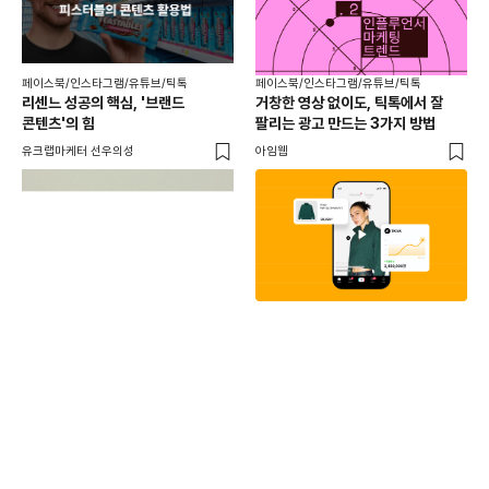
페이스북/인스타그램/유튜브/틱톡
페이스북/인스타그램/유튜브/틱톡
리센느 성공의 핵심, '브랜드
거창한 영상 없이도, 틱톡에서 잘
콘텐츠'의 힘
팔리는 광고 만드는 3가지 방법
유크랩마케터 선우의성
아임웹
페이
동
브
유크