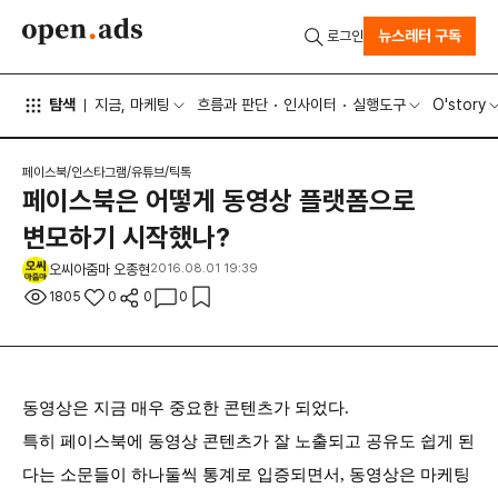
뉴스레터 구독
로그인
탐색
지금, 마케팅
흐름과 판단
인사이터
실행도구
O'story
페이스북/인스타그램/유튜브/틱톡
페이스북은 어떻게 동영상 플랫폼으로
변모하기 시작했나?
오씨아줌마 오종현
2016.08.01 19:39
1805
0
0
0
동영상은 지금 매우 중요한 콘텐츠가 되었다.
특히 페이스북에 동영상 콘텐츠가 잘 노출되고 공유도 쉽게 된
다는 소문들이 하나둘씩 통계로 입증되면서, 동영상은 마케팅