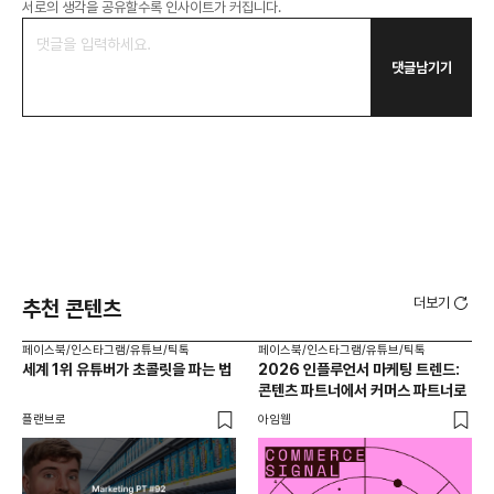
서로의 생각을 공유할수록 인사이트가 커집니다.
댓글남기기
더보기
추천 콘텐츠
페이스북/인스타그램/유튜브/틱톡
페이스북/인스타그램/유튜브/틱톡
페이
세계 1위 유튜버가 초콜릿을 파는 법
2026 인플루언서 마케팅 트렌드:
브
콘텐츠 파트너에서 커머스 파트너로
팬
플랜브로
아임웹
유크