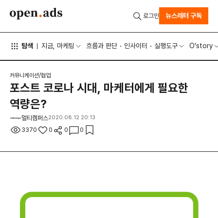
뉴스레터 구독
로그인
탐색
지금, 마케팅
흐름과 판단
인사이터
실행도구
O'story
커뮤니케이션/협업
포스트 코로나 시대, 마케터에게 필요한
역량은?
멀티캠퍼스
2020.08.12 20:13
3370
0
0
0