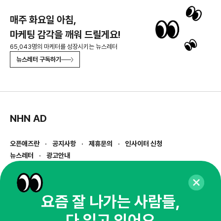
매주 화요일 아침,
마케팅 감각을 깨워 드릴게요!
65,043명의 마케터를 성장시키는 뉴스레터
뉴스레터 구독하기
NHN AD
오픈애즈란
공지사항
제휴문의
인사이터 신청
뉴스레터
광고안내
경기도 성남시 분당구 대왕판교로645번길 16
대표 : 심도섭
사업자등록번호 : 144-81-27690(
사업자정보확인
)
요즘 잘 나가는 사람들,
통신판매업신고번호 : 2014-경기성남-1023
다 읽고 있어요
호스팅서비스사업자 : 오픈애즈