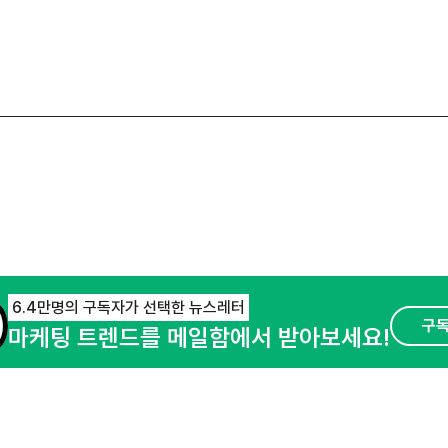
6.4만명의 구독자가 선택한 뉴스레터
구
마케팅 트렌드를 메일함에서 받아보세요!
오픈애즈란
공지사항
제휴문의
경기도 성남시 분당구 대왕판교로645번길 16
사업자등록번호 : 144-81-27690(
사업자정