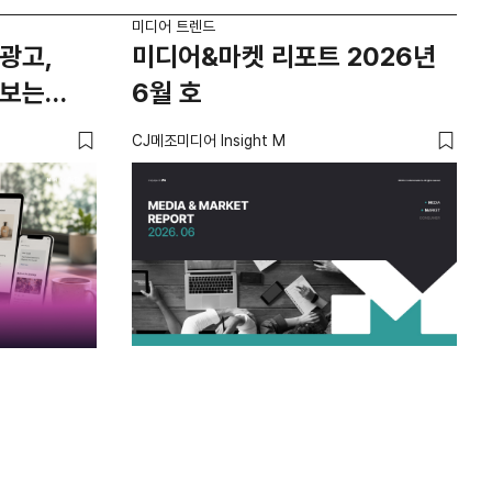
미디어 트렌드
미디
광고,
미디어&마켓 리포트 2026년
요
 보는
6월 호
않
‘경
CJ메조미디어 Insight M
유광