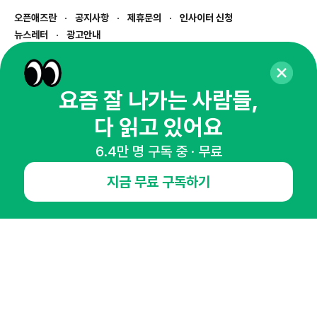
오픈애즈란
공지사항
제휴문의
인사이터 신청
뉴스레터
광고안내
경기도 성남시 분당구 대왕판교로645번길 16
대표 : 심도섭
사업자등록번호 : 144-81-27690(
사업자정보확인
)
요즘 잘 나가는 사람들,
통신판매업신고번호 : 2014-경기성남-1023
다 읽고 있어요
호스팅서비스사업자 : 오픈애즈
서비스•광고 문의 :
1800-2198
6.4만 명 구독 중 · 무료
이메일 :
openads@openads.co.kr
지금 무료 구독하기
이용약관
개인정보처리방침
instagram
thread
kakaotalk
© NHN AD. All rights reserved.