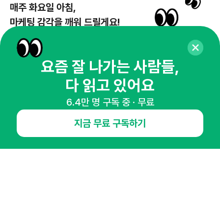
매주 화요일 아침,
마케팅 감각을 깨워 드릴게요!
65,043명의 마케터를 성장시키는 뉴스레터
뉴스레터 구독하기
요즘 잘 나가는 사람들,
다 읽고 있어요
6.4만 명 구독 중 · 무료
NHN AD
지금 무료 구독하기
오픈애즈란
공지사항
제휴문의
인사이터 신청
뉴스레터
광고안내
경기도 성남시 분당구 대왕판교로645번길 16
대표 : 심도섭
사업자등록번호 : 144-81-27690(
사업자정보확인
)
통신판매업신고번호 : 2014-경기성남-1023
호스팅서비스사업자 : 오픈애즈
서비스•광고 문의 :
1800-2198