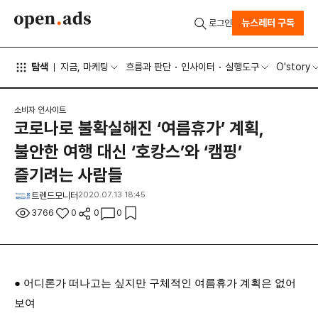
뉴스레터 구독
로그인
탐색
지금, 마케팅
흐름과 판단
인사이터
실행도구
O'story
소비자 인사이트
코로나로 불확실해진 ‘여름휴가’ 계획,
불안한 여행 대신 ‘호캉스’와 ‘캠핑’
즐기려는 사람들
트렌드모니터
2020.07.13 18:45
3766
0
0
0
●
어디론가 떠나고는 싶지만 구체적인 여름휴가 계획은 없어
보여