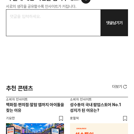
서로의 생각을 공유할수록 인사이트가 커집니다.
댓글남기기
더보기
추천 콘텐츠
소비자 인사이트
소비자 인사이트
소비
백화점·편의점·알람 앱까지 아이돌을
성수동이 국내 팝업스토어 No.1
외국
찾는 이유
성지가 된 이유는?
남
이
기묘한
로컬덕
썸트