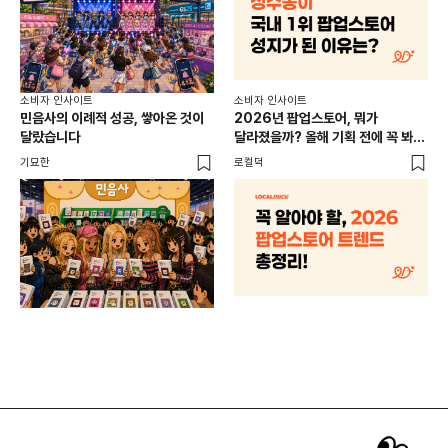
소비
소비자 인사이트
소비자 인사이트
CR
민음사의 이례적 성공, 쌓아온 것이
2026년 팝업스토어, 뭐가
개
달랐습니다
달라졌을까? 올해 기획 전에 꼭 봐야
할 트렌드 4가지
DX
기묘한
로컬덕