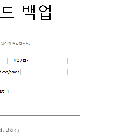
 : 길호넷)