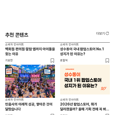
더보기
추천 콘텐츠
소비자 인사이트
소비자 인사이트
소비
백화점·편의점·알람 앱까지 아이돌을
성수동이 국내 팝업스토어 No.1
외국
찾는 이유
성지가 된 이유는?
남
이
기묘한
로컬덕
썸트
소비
소비자 인사이트
소비자 인사이트
CR
민음사의 이례적 성공, 쌓아온 것이
2026년 팝업스토어, 뭐가
개
달랐습니다
달라졌을까? 올해 기획 전에 꼭 봐야
할 트렌드 4가지
DX