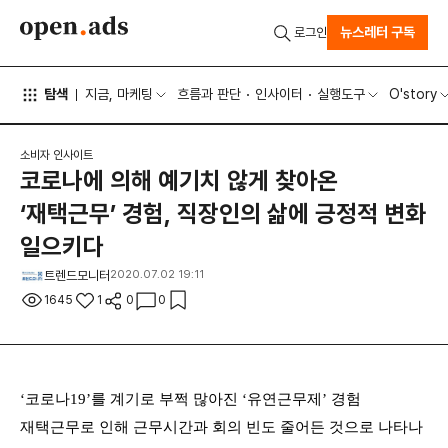
뉴스레터 구독
로그인
탐색
지금, 마케팅
흐름과 판단
인사이터
실행도구
O'story
소비자 인사이트
코로나에 의해 예기치 않게 찾아온
‘재택근무’ 경험, 직장인의 삶에 긍정적 변화
일으키다
트렌드모니터
2020.07.02 19:11
1645
1
0
0
‘코로나19’를 계기로 부쩍 많아진 ‘유연근무제’ 경험
재택근무로 인해 근무시간과 회의 빈도 줄어든 것으로 나타나