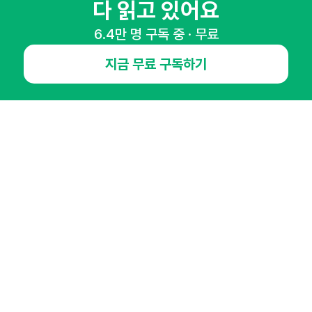
다 읽고 있어요
6.4만 명 구독 중 · 무료
NHN AD
지금 무료 구독하기
오픈애즈란
공지사항
제휴문의
인사이터 신청
뉴스레터
광고안내
경기도 성남시 분당구 대왕판교로645번길 16
대표 : 심도섭
사업자등록번호 : 144-81-27690(
사업자정보확인
)
통신판매업신고번호 : 2014-경기성남-1023
호스팅서비스사업자 : 오픈애즈
서비스•광고 문의 :
1800-2198
이메일 :
openads@openads.co.kr
이용약관
개인정보처리방침
instagram
thread
kakaotalk