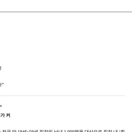
각
다”
”
가 커
가 전국 만 19세~59세 직장인 남녀 1,000명을 대상으로 직장 내 ‘회