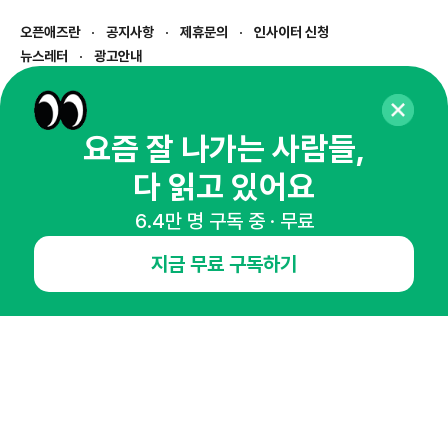
오픈애즈란
공지사항
제휴문의
인사이터 신청
뉴스레터
광고안내
경기도 성남시 분당구 대왕판교로645번길 16
대표 : 심도섭
사업자등록번호 : 144-81-27690(
사업자정보확인
)
요즘 잘 나가는 사람들,
통신판매업신고번호 : 2014-경기성남-1023
다 읽고 있어요
호스팅서비스사업자 : 오픈애즈
서비스•광고 문의 :
1800-2198
6.4만 명 구독 중 · 무료
이메일 :
openads@openads.co.kr
지금 무료 구독하기
이용약관
개인정보처리방침
instagram
thread
kakaotalk
© NHN AD. All rights reserved.