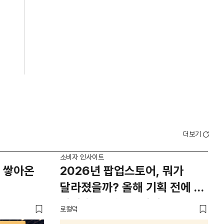
더보기
소비자 인사이트
소비
 쌓아온
2026년 팝업스토어, 뭐가
외
달라졌을까? 올해 기획 전에 꼭
남
봐야 할 트렌드 4가지
뜨
로컬덕
썸트