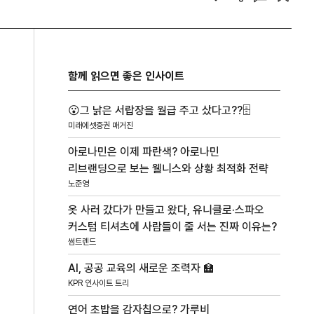
함께 읽으면 좋은 인사이트
😮그 낡은 서랍장을 월급 주고 샀다고??🗄️
미래에셋증권 매거진
아로나민은 이제 파란색? 아로나민
리브랜딩으로 보는 웰니스와 상황 최적화 전략
노준영
옷 사러 갔다가 만들고 왔다, 유니클로·스파오
커스텀 티셔츠에 사람들이 줄 서는 진짜 이유는?
썸트렌드
AI, 공공 교육의 새로운 조력자 🏫
KPR 인사이트 트리
연어 초밥을 감자칩으로? 가루비