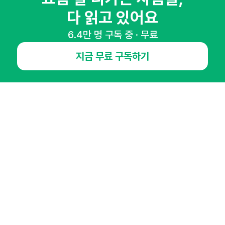
다 읽고 있어요
6.4만 명 구독 중 · 무료
NHN AD
지금 무료 구독하기
오픈애즈란
공지사항
제휴문의
인사이터 신청
뉴스레터
광고안내
경기도 성남시 분당구 대왕판교로645번길 16
대표 : 심도섭
사업자등록번호 : 144-81-27690(
사업자정보확인
)
통신판매업신고번호 : 2014-경기성남-1023
호스팅서비스사업자 : 오픈애즈
서비스•광고 문의 :
1800-2198
이메일 :
openads@openads.co.kr
이용약관
개인정보처리방침
instagram
thread
kakaotalk