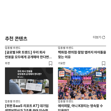
더보기
추천 콘텐츠
업종별 트렌드
업종별 트렌드
업종
[글로벌 HR 트렌드] 우리 회사
백화점·편의점·알람 앱까지 아이돌을
드라
연봉을 모두에게 공개해야 한다면? |
찾는 이유
진
급여 투명성 법, 해외 사례, 연봉
위펀
기묘한
기묘
공개, 채용 공고
업종별 트렌드
업종별 트렌드
업종
[위펀 BaaS 리포트 #7] 대기업
에이피알, 아니 K뷰티는 영속할 수
민음
생명보험사가 3조를 쏟아 인수한
있을까?
달