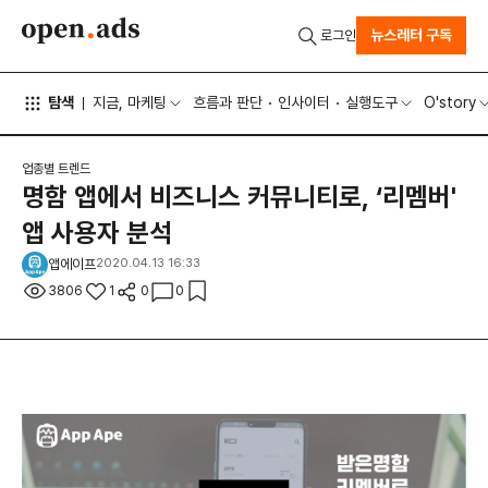
뉴스레터 구독
로그인
탐색
지금, 마케팅
흐름과 판단
인사이터
실행도구
O'story
업종별 트렌드
명함 앱에서 비즈니스 커뮤니티로, ‘리멤버'
앱 사용자 분석
앱에이프
2020.04.13 16:33
3806
1
0
0