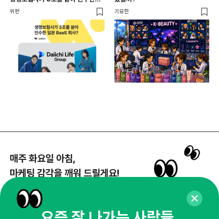
일본 BaaS 회사의 정체는?
위펀
기묘한
기묘
매주 화요일 아침,
마케팅 감각을 깨워 드릴게요!
65,043명의 마케터를 성장시키는 뉴스레터
뉴스레터 구독하기
요즘 잘 나가는 사람들,