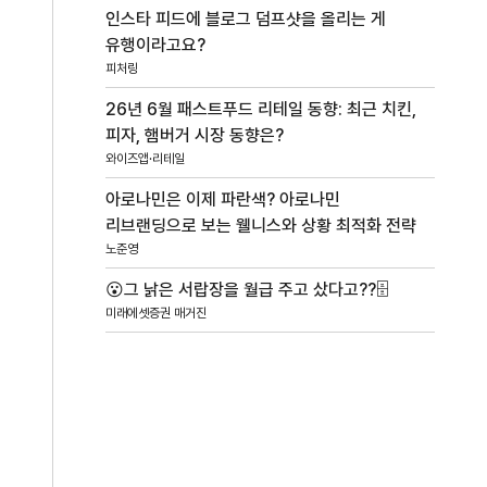
인스타 피드에 블로그 덤프샷을 올리는 게
유행이라고요?
피처링
26년 6월 패스트푸드 리테일 동향: 최근 치킨,
피자, 햄버거 시장 동향은?
와이즈앱·리테일
아로나민은 이제 파란색? 아로나민
리브랜딩으로 보는 웰니스와 상황 최적화 전략
노준영
😮그 낡은 서랍장을 월급 주고 샀다고??🗄️
미래에셋증권 매거진