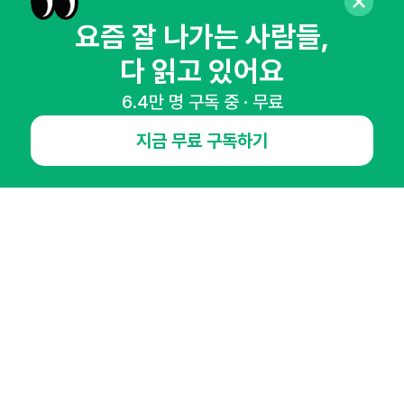
매주 화요일 아침,
요즘 잘 나가는 사람들,
마케팅 감각을 깨워 드릴게요!
다 읽고 있어요
65,043명의 마케터를 성장시키는 뉴스레터
뉴스레터 구독하기
6.4만 명 구독 중 · 무료
지금 무료 구독하기
NHN AD
오픈애즈란
공지사항
제휴문의
인사이터 신청
뉴스레터
광고안내
경기도 성남시 분당구 대왕판교로645번길 16
대표 : 심도섭
사업자등록번호 : 144-81-27690(
사업자정보확인
)
통신판매업신고번호 : 2014-경기성남-1023
호스팅서비스사업자 : 오픈애즈
서비스•광고 문의 :
1800-2198