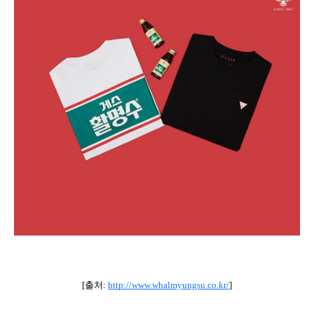
[출처:
http://www.whalmyungsu.co.kr/
]