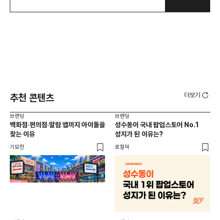
더보기
추천 콘텐츠
브랜딩
브랜딩
브랜
백화점·편의점·알람 앱까지 아이돌을
성수동이 국내 팝업스토어 No.1
10
찾는 이유
성지가 된 이유는?
마
기묘한
로컬덕
플랜