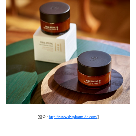
[출처:
http://www.dwpharm-dc.com/
]