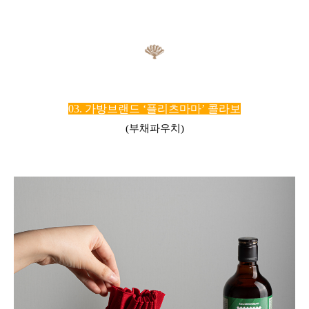
03. 가방브랜드 ‘플리츠마마’ 콜라보
(부채파우치)