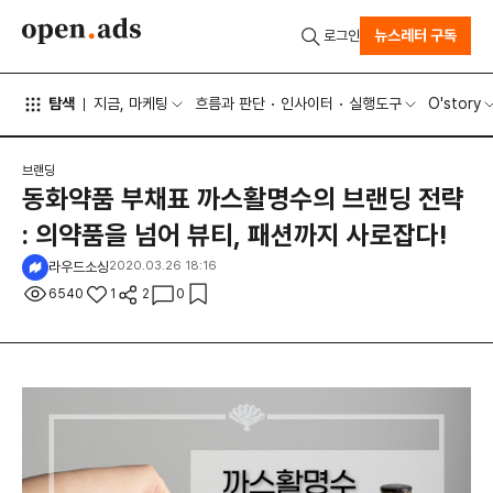
뉴스레터 구독
로그인
탐색
지금, 마케팅
흐름과 판단
인사이터
실행도구
O'story
브랜딩
동화약품 부채표 까스활명수의 브랜딩 전략
: 의약품을 넘어 뷰티, 패션까지 사로잡다!
라우드소싱
2020.03.26 18:16
6540
1
2
0