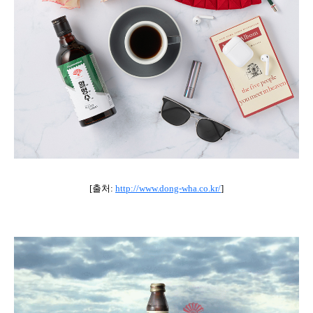
[출처:
http://www.dong-wha.co.kr/
]