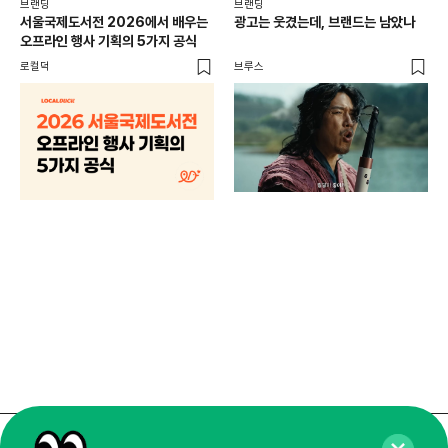
브랜딩
브랜딩
서울국제도서전 2026에서 배우는
광고는 웃겼는데, 브랜드는 남았나
오프라인 행사 기획의 5가지 공식
로컬덕
브루스
브랜
매년
주민
기
로컬