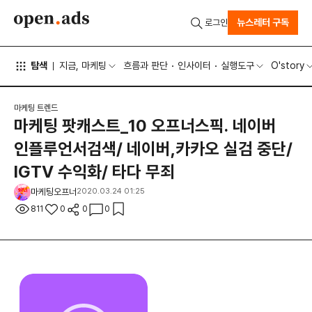
뉴스레터 구독
로그인
탐색
지금, 마케팅
흐름과 판단
인사이터
실행도구
O'story
마케팅 트렌드
마케팅 팟캐스트_10 오프너스픽. 네이버
인플루언서검색/ 네이버,카카오 실검 중단/
IGTV 수익화/ 타다 무죄
마케팅오프너
2020.03.24 01:25
811
0
0
0