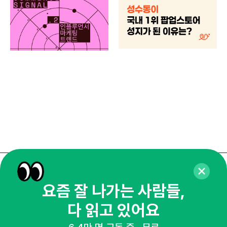
마케
하
브루
매주 화요일 아침,
요즘 잘 나가는 사람들,
마케팅 감각을 깨워 드릴게요!
다 읽고 있어요
65,043명의 마케터를 성장시키는 뉴스레터
뉴스레터 구독하기