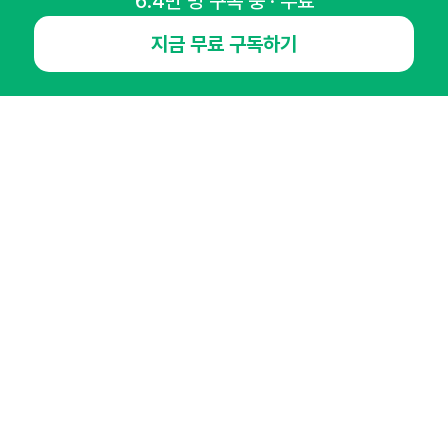
6.4만 명 구독 중 · 무료
지금 무료 구독하기
NHN AD
오픈애즈란
공지사항
제휴문의
인사이터 신청
뉴스레터
광고안내
경기도 성남시 분당구 대왕판교로645번길 16
대표 : 심도섭
사업자등록번호 : 144-81-27690(
사업자정보확인
)
통신판매업신고번호 : 2014-경기성남-1023
호스팅서비스사업자 : 오픈애즈
서비스•광고 문의 :
1800-2198
이메일 :
openads@openads.co.kr
이용약관
개인정보처리방침
instagram
thread
kakaotalk