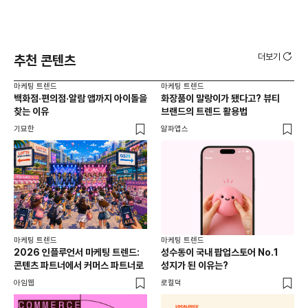
더보기
추천 콘텐츠
마케팅 트렌드
마케팅 트렌드
마케
백화점·편의점·알람 앱까지 아이돌을
화장품이 말랑이가 됐다고? 뷰티
서
찾는 이유
브랜드의 트렌드 활용법
오프
기묘한
알파앱스
로컬
마케팅 트렌드
마케팅 트렌드
2026 인플루언서 마케팅 트렌드:
성수동이 국내 팝업스토어 No.1
콘텐츠 파트너에서 커머스 파트너로
성지가 된 이유는?
아임웹
로컬덕