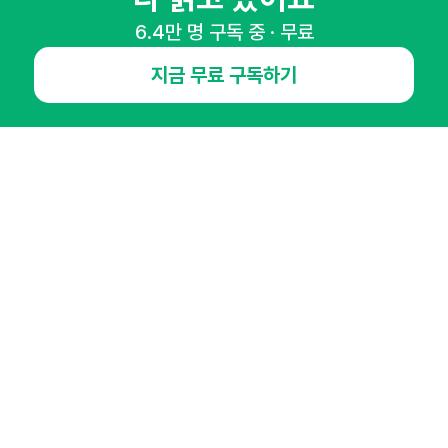
6.4만 명 구독 중 · 무료
NHN AD
지금 무료 구독하기
오픈애즈란
공지사항
제휴문의
인사이터 신청
뉴스레터
광고안내
경기도 성남시 분당구 대왕판교로645번길 16
대표 : 심도섭
사업자등록번호 : 144-81-27690(
사업자정보확인
)
통신판매업신고번호 : 2014-경기성남-1023
호스팅서비스사업자 : 오픈애즈
서비스•광고 문의 :
1800-2198
이메일 :
openads@openads.co.kr
이용약관
개인정보처리방침
instagram
thread
kakaotalk
© NHN AD. All rights reserved.