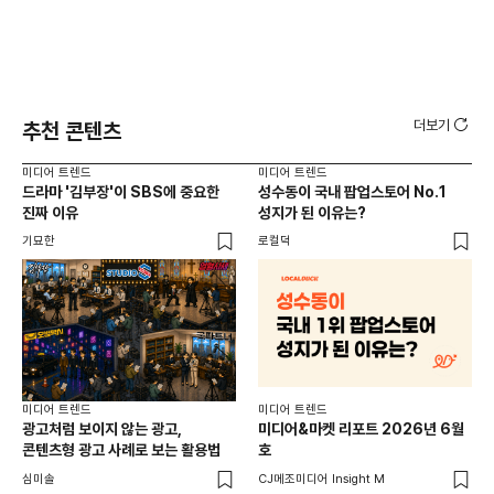
더보기
추천 콘텐츠
미디어 트렌드
미디어 트렌드
미디
드라마 '김부장'이 SBS에 중요한
성수동이 국내 팝업스토어 No.1
요
진짜 이유
성지가 된 이유는?
않습
유튜
기묘한
로컬덕
유광
미디어 트렌드
미디어 트렌드
미디
광고처럼 보이지 않는 광고,
미디어&마켓 리포트 2026년 6월
연령
콘텐츠형 광고 사례로 보는 활용법
호
타
꾸밈
심미솔
CJ메조미디어 Insight M
DM
함께