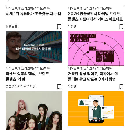
페이스북/인스타그램/유튜브/틱톡
페이스북/인스타그램/유튜브/틱톡
페이
세계 1위 유튜버가 초콜릿을 파는 법
2026 인플루언서 마케팅 트렌드:
브
콘텐츠 파트너에서 커머스 파트너로
팬
플랜브로
아임웹
유크
페이스북/인스타그램/유튜브/틱톡
페이스북/인스타그램/유튜브/틱톡
리센느 성공의 핵심, '브랜드
거창한 영상 없이도, 틱톡에서 잘
콘텐츠'의 힘
팔리는 광고 만드는 3가지 방법
유크랩마케터 선우의성
아임웹
페이
동
브
유크