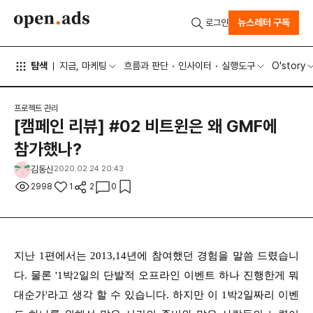
뉴스레터 구독
로그인
탐색
지금, 마케팅
흐름과 판단
인사이터
실행도구
O'story
프로젝트 관리
[캠페인 리뷰] #02 비트윈은 왜 GMF에
참가했나?
김동신
2020.02.24 20:43
2998
1
2
0
지난 1편에서는 2013,14년에 참여했던 경험을 말씀 드렸습니
다. 물론 '1박2일의 단발적 오프라인 이벤트 하나 진행한게 뭐
대순가'라고 생각 할 수 있습니다. 하지만 이 1박2일짜리 이벤