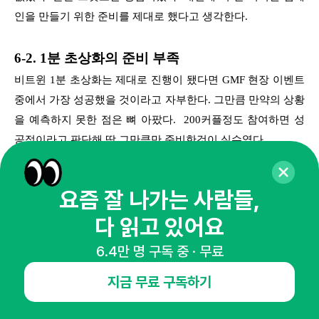
인을 만들기 위한 준비를 제대로 했다고 생각한다.
6-2. 1분 초상화의 준비 부족
비트윈 1분 초상화는 제대로 진행이 됐다면 GMF 현장 이벤트
중에서 가장 성공했을 것이라고 자부한다. 그만큼 만약의 상황
을 예측하지 못한 점은 뼈 아팠다. 200커플정도 참여하면 성
공적이라고 판단해 딱 그만큼만 준비한것이 실수였다.
서브 이벤트로 준비하다 보니 단순히 현장 이벤트정도로만 끝
요즘 잘 나가는 사람들,
낸것도 아쉬웠다. 절대 타겟은 우리가 그리는 방향으로 움직이
지 않는데, 그점을 간과했던 것이다. 2시간만에 200커플이 참
다 읽고 있어요
여할 정도의 성과를 얻었지만, SNS 확산 효과는 없었다. 물론
6.4만 명 구독 중 · 무료
억지스러운 이벤트로 SNS 공유를 이끌어내는건 의미가 없다
고 생각하지만, 아무것도 안하고 추억만 만들어주고자 한것은
지금 무료 구독하기
아니었다. 이런점을 고려했다면 더욱 성공적이었을것이란 아
쉬움이 남는다.