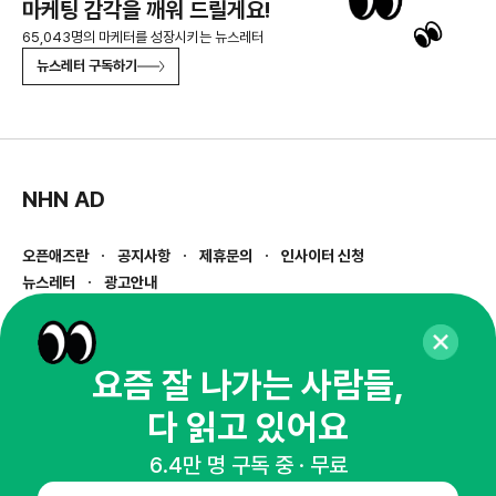
마케팅 감각을 깨워 드릴게요!
65,043명의 마케터를 성장시키는 뉴스레터
뉴스레터 구독하기
NHN AD
오픈애즈란
공지사항
제휴문의
인사이터 신청
뉴스레터
광고안내
경기도 성남시 분당구 대왕판교로645번길 16
대표 : 심도섭
사업자등록번호 : 144-81-27690(
사업자정보확인
)
요즘 잘 나가는 사람들,
통신판매업신고번호 : 2014-경기성남-1023
다 읽고 있어요
호스팅서비스사업자 : 오픈애즈
서비스•광고 문의 :
1800-2198
6.4만 명 구독 중 · 무료
이메일 :
openads@openads.co.kr