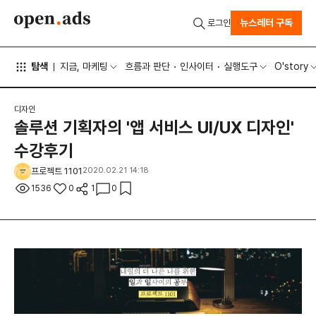
뉴스레터 구독
로그인
탐색
지금, 마케팅
흐름과 판단
인사이터
실행도구
O'story
디자인
솔루션 기획자의 '앱 서비스 UI/UX 디자인'
수강후기
프로젝트 1101
2020.02.21 14:18
1536
0
1
0