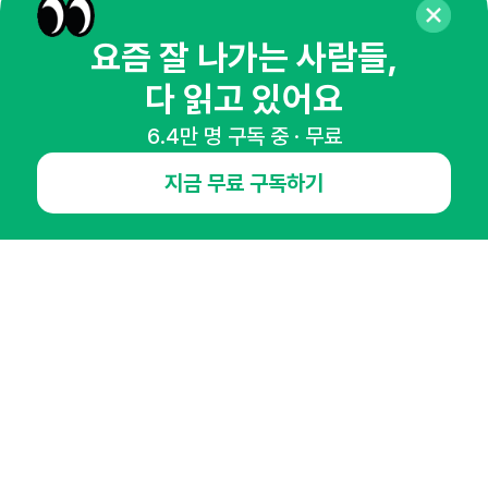
뉴스레터 구독하기
요즘 잘 나가는 사람들,
다 읽고 있어요
6.4만 명 구독 중 · 무료
NHN AD
지금 무료 구독하기
오픈애즈란
공지사항
제휴문의
인사이터 신청
뉴스레터
광고안내
경기도 성남시 분당구 대왕판교로645번길 16
대표 : 심도섭
사업자등록번호 : 144-81-27690(
사업자정보확인
)
통신판매업신고번호 : 2014-경기성남-1023
호스팅서비스사업자 : 오픈애즈
서비스•광고 문의 :
1800-2198
이메일 :
openads@openads.co.kr
이용약관
개인정보처리방침