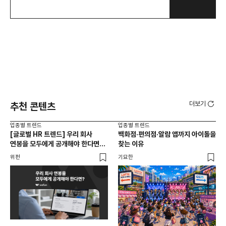
더보기
추천 콘텐츠
업종별 트렌드
업종별 트렌드
업종
[글로벌 HR 트렌드] 우리 회사
백화점·편의점·알람 앱까지 아이돌을
드라
연봉을 모두에게 공개해야 한다면? |
찾는 이유
진
급여 투명성 법, 해외 사례, 연봉
위펀
기묘한
기묘
공개, 채용 공고