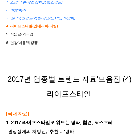
1. 쇼핑(의류/패션잡화,종합쇼핑몰)
2. 여행/취미
3. 엔터테인먼트(게임/공연/도서/음악/영화)
4. 라이프스타일(인테리어/리빙)
5. 식음료/외식업
6. 건강/미용/화장품
2017년 업종별 트렌드 자료'모음집 (4)
라이프스타일
[국내 자료]
1. 2017 라이프스타일 키워드는 평타, 참견, 코스프레..
-결정장애의 처방전, ‘추천’…‘평타’