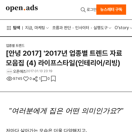
뉴스레터 구독
로그인
탐색
지금, 마케팅
흐름과 판단
인사이터
실행도구
O'story
업종별 트렌드
[안녕 2017] '2017년 업종별 트렌드 자료
모음집 (4) 라이프스타일(인테리어/리빙)
오픈애즈
2017.01.13 23:19
9745
0
1
0
"여러분에게 집은 어떤 의미인가요?"
저마다 살아가는 모습은 더욱 다양해지고,