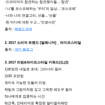
-드라마까지 참견하는 참견쟁이들…‘참견’
-'나’를 코스프레하는 ‘우리’의 일상…‘코스프레’
-너와 나의 연결고리, 선물…‘선물’
-한 마디에 대한 수고…‘인생사진’
출처 :
헤럴드경제
2. 2017 소비자 트렌드 [밀레니어] _ 라이프스타일
출처 :
개인 블로그
3. 2017 리빙&라이프스타일 키워드(1),(2)
1)희망찬 내일로 초대, 그리너리 컬러
2)3D 프린팅
3)지속 가능한 모듈러 리빙
4)빛과 그림자처럼 깊고 그윽한 쉐도우 컬러
5)나에게로 집중하는 시간
6)건축, 인테리어로 확장된 멀티컬러패턴