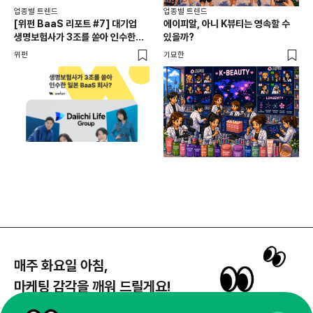
업종별 트렌드
업종별 트렌드
업종
[위펀 BaaS 리포트 #7] 대기업
에이피알, 아니 K뷰티는 영속할 수
민음
생명보험사가 3조를 쏟아 인수한
있을까?
달
일본 BaaS 회사의 정체는?
위펀
기묘한
기묘
매주 화요일 아침,
마케팅 감각을 깨워 드릴게요!
65,043명의 마케터를 성장시키는 뉴스레터