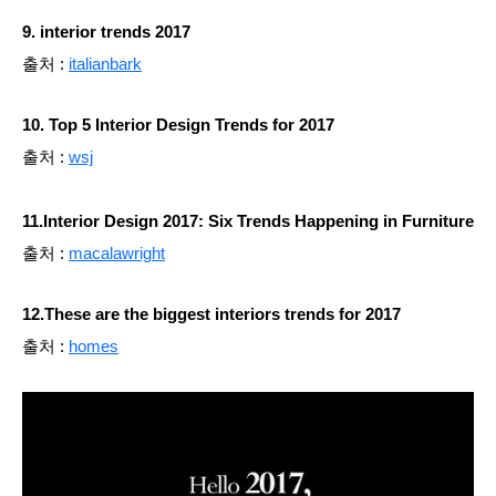
9. interior trends 2017
출처 :
italianbark
10. Top 5 Interior Design Trends for 2017
출처 :
wsj
11.Interior Design 2017: Six Trends Happening in Furniture
출처 :
macalawright
12.These are the biggest interiors trends for 2017
출처 :
homes