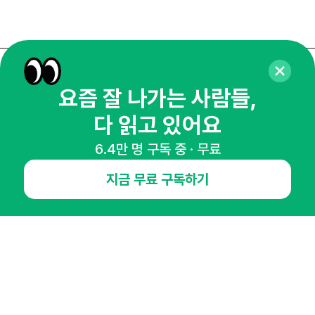
매주 화요일 아침,
요즘 잘 나가는 사람들,
마케팅 감각을 깨워 드릴게요!
다 읽고 있어요
65,043명의 마케터를 성장시키는 뉴스레터
뉴스레터 구독하기
6.4만 명 구독 중 · 무료
지금 무료 구독하기
NHN AD
오픈애즈란
공지사항
제휴문의
인사이터 신청
뉴스레터
광고안내
경기도 성남시 분당구 대왕판교로645번길 16
대표 : 심도섭