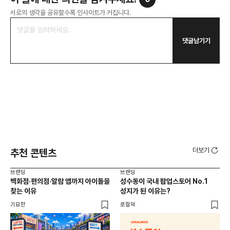
서로의 생각을 공유할수록 인사이트가 커집니다.
댓글남기기
더보기
추천 콘텐츠
브랜딩
브랜딩
브랜
백화점·편의점·알람 앱까지 아이돌을
성수동이 국내 팝업스토어 No.1
10
찾는 이유
성지가 된 이유는?
마
기묘한
로컬덕
플랜