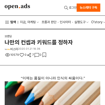
뉴스레터 구독
로그인
탐색
지금, 마케팅
흐름과 판단
인사이터
실행도구
O'story
브랜딩
나만의 컨셉과 키워드를 정하자
비스타
2020.01.21 18:38
10579
0
7
0
“이제는 품질이 아니라 인식의 싸움이다.”