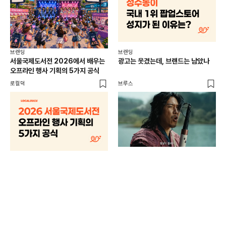
브랜딩
브랜딩
서울국제도서전 2026에서 배우는
광고는 웃겼는데, 브랜드는 남았나
오프라인 행사 기획의 5가지 공식
로컬덕
브루스
브랜
매년
주민
기
로컬